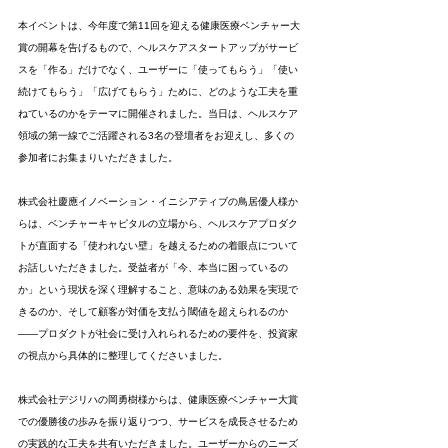
本イベントは、今年度で第11回を迎える健康医療ベンチャー大
賞の開幕を告げるもので、ヘルスケアスタートアップがサービ
スを「作る」だけでなく、ユーザーに「使ってもらう」「使い
続けてもらう」「広げてもらう」ために、どのような工夫を重
ねているのかをテーマに開催されました。当日は、ヘルスケア
領域の第一線でご活躍される3名の登壇者をお迎えし、多くの
参加者にお集まりいただきました。
株式会社慶應イノベーション・イニシアティブの鳥居優人様か
らは、ベンチャーキャピタルの立場から、ヘルスケアプロダク
トが直面する「使われない壁」を越えるための着眼点について
お話しいただきました。受益者が「今、本当に困っているの
か」という現状を深く理解すること、意味のある効果を実現で
きるのか、そして顧客が対価を支払う閾値を超えられるのか
——プロダクトが社会に受け入れられるための要件を、投資家
の視点から具体的に整理してくださいました。
株式会社デジリハの岡勇樹様からは、健康医療ベンチャー大賞
での優勝後の歩みを振り返りつつ、サービスを成長させるため
の実践的な工夫を共有いただきました。ユーザーからのニーズ