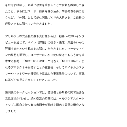
を絶えず聴取し、迅速に改善を重ねることで信頼を獲得してき
たこと、さらにはユーザー自身を巻き込み、学会発表を共に行
うなど、「仲間」として歩む関係づくりの大切さを、ご自身の
経験とともに語っていただきました。
アリルジュ株式会社の森下真行様からは、顧客への深いインタ
ビューを通じて、ペイン（課題）の強さ・価値・頻度をいかに
評価するかという視点をお話しいただきました。マーケットイ
ンの発想を重視し、ユーザーにいかに使い続けてもらうかを追
求する姿勢、「NICE TO HAVE」ではなく「MUST HAVE」と
なるプロダクトを目指すことの重要性、そしてロイヤルカスタ
マーやネットワーク外部性を意識した事業設計について、実践
に基づく知見を共有してくださいました。
講演後のトークセッションでは、登壇者と参加者の間で活発な
意見交換が行われ、続く交流の時間では、ヘルスケアスタート
アップに関心を持つ参加者同士が親睦を深める貴重な機会とな
りました。