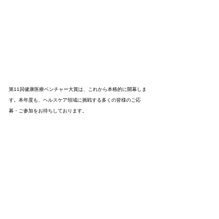
第11回健康医療ベンチャー大賞は、これから本格的に開幕しま
す。本年度も、ヘルスケア領域に挑戦する多くの皆様のご応
募・ご参加をお待ちしております。
健康医療ベンチャー大賞 公式HP：
https://www.keio-antre.com/
お問い合わせ先：contest@keio-antre.com