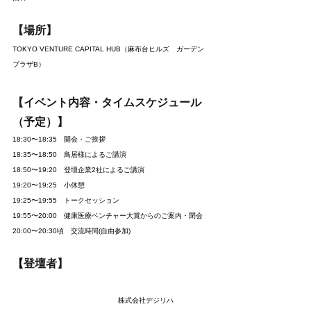
【場所】
TOKYO VENTURE CAPITAL HUB（麻布台ヒルズ　ガーデン
プラザB）
【イベント内容・タイムスケジュール
（予定）】
18:30〜18:35　開会・ご挨拶
18:35〜18:50　鳥居様によるご講演
18:50〜19:20　登壇企業2社によるご講演 
19:20〜19:25　小休憩
19:25〜19:55　トークセッション
19:55〜20:00　健康医療ベンチャー大賞からのご案内・閉会
20:00〜20:30頃　交流時間(自由参加)
【
登壇者】
株式会社デジリハ 　