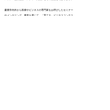
慶應学内外から医療やビジネスの専門家をお呼びしたセミナー
やメンタリング、審査を通じて、「育てる」ビジネスコンテス
トを目指しております。
過去の参加者はその後、資金調達や慶應病院との共同研究の開
始、医療機器承認の取得など、様々なトラックレコードを達成
しています。
社会人部門優勝チームには賞金100万円、学生ビジネスチャレ
ンジ部門の優勝チームには賞金30万円、さらには豪華な企業賞
を複数ご用意しております。
毎年様々なバックグラウンドを持つ方々に参加していただいて
おります。
2025年度からは学生部門にアイデア部門が新設されています。
「アイデア」だけでも気軽にご参加ください！
健康医療ベンチャー大賞 公式HP：
https://www.keio-antre.com/
お問い合わせ先：contest@keio-antre.com