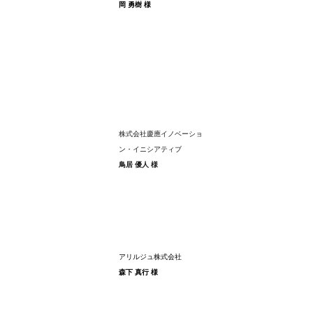
岡 勇樹 様
株式会社慶應イノベーショ
ン・イニシアティブ
鳥居 優人 様
アリルジュ株式会社　
森下 真行 様