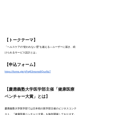
【トークテーマ】
「ヘルスケアの“使われない壁”を越える―ユーザーに届き、続
けられるサービス設計とは」
【申込フォーム】
https://forms.gle/yPwj63moms9QuxNz7
【慶應義塾大学医学部主催「健康医療
ベンチャー大賞」とは】
慶應義塾大学医学部では日本初の医学部主催のビジネスコンテ
スト、『健康医療ベンチャー大賞』を毎年開催しております。