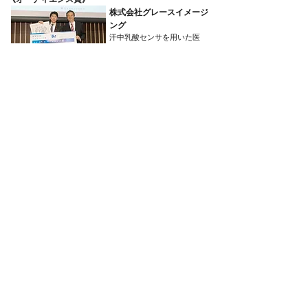
株式会社グレースイメージ
ング
汗中乳酸センサを用いた医
療/スポーツサービス
​【学生部門】
​《優勝》
GramEye
GramEye
​《オーディエンス賞》
プロジェクトPOST
ポケット言語聴覚士