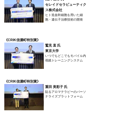
セレイドセラピューティク
ス株式会社
ヒト造血幹細胞を用いた細
胞・遺伝子治療技術の開発
​《CRIK信濃町特別賞》
鷲見 直 氏
東京大学
いつでもどこでもモバイル内
視鏡トレーニングシステム
​《CRIK信濃町特別賞》
重田 美彩子 氏
貼るアロマテラピーのパーソ
ナライズプラットフォーム