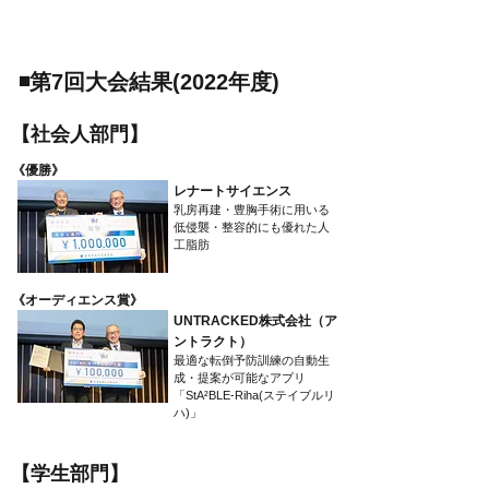
​◾️第7回大会結果(2022年度)
​【社会人部門】
​《優勝》
レナートサイエンス
乳房再建・豊胸手術に用いる
低侵襲・整容的にも優れた人
工脂肪
​《オーディエンス賞》
UNTRACKED株式会社（ア
ントラクト）
最適な転倒予防訓練の自動生
成・提案が可能なアプリ
「StA²BLE-Riha(ステイブルリ
ハ)」
​【学生部門】