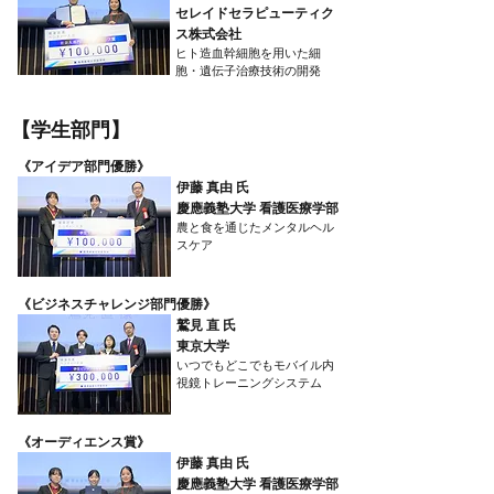
セレイドセラピューティク
ス株式会社
ヒト造血幹細胞を用いた細
胞・遺伝子治療技術の開発
​【学生部門】
​《アイデア部門優勝》
伊藤 真由 氏
慶應義塾大学 看護医療学部
農と食を通じたメンタルヘル
スケア
​《ビジネスチャレンジ部門優勝》
鷲見 直 氏
東京大学
いつでもどこでもモバイル内
視鏡トレーニングシステム
​《オーディエンス賞》
伊藤 真由 氏
慶應義塾大学 看護医療学部