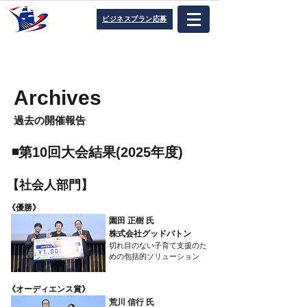
ビジネスプラン応募
Archives
​過去の開催報告
​◾️第10回大会結果(2025年度)
​【社会人部門】
​《優勝》
園田 正樹 氏
株式会社グッドバトン
切れ目のない子育て支援のた
めの包括的ソリューション
​《オーディエンス賞》
荒川 信行 氏