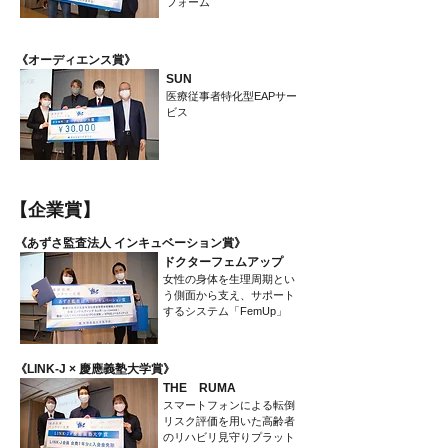
フォーム
​《オーディエンス賞》
SUN
医療従事者特化型EAPサー
ビス
​【企業賞】
​《あずさ監査法人 インキュベーション賞》
ドクターフェムアップ
女性の身体を生理周期とい
う側面から支え、サポート
するシステム「FemUp」
​《LINK-J × 慶應義塾大学賞》
THE RUMA
スマートフォンによる転倒
リスク評価を用いた高齢者
のリハビリ見守りプラット