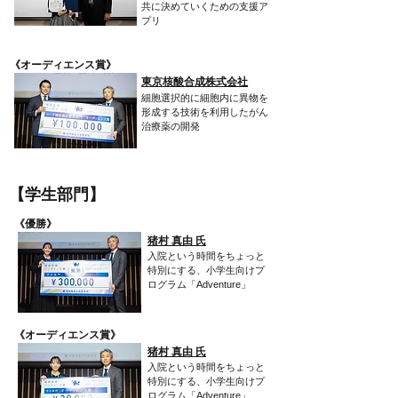
共に決めていくための支援ア
プリ
​《オーディエンス賞》
東京核酸合成株式会社
細胞選択的に細胞内に異物を
形成する技術を利用したがん
治療薬の開発
​【学生部門】
​《優勝》
​猪村 真由 氏
入院という時間をちょっと
特別にする、小学生向けプ
ログラム「Adventure」
​《オーディエンス賞》
​猪村 真由 氏
入院という時間をちょっと
特別にする、小学生向けプ
ログラム「Adventure」