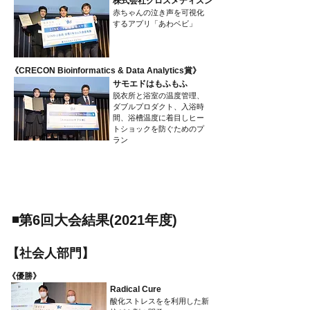
株式会社クロスメディスン
赤ちゃんの泣き声を可視化
するアプリ「あわベビ」
​《CRECON Bioinformatics & Data Analytics賞》
サモエドはもふもふ
脱衣所と浴室の温度管理、
ダブルプロダクト、入浴時
間、浴槽温度に着目しヒー
トショックを防ぐためのプ
ラン
​◾️第6回大会結果(2021年度)
​【社会人部門】
​《優勝》
Radical Cure
酸化ストレスをを利用した新