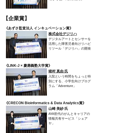
​【企業賞】
​《あずさ監査法人 インキュベーション賞》
株式会社デジリハ
デジタルアートとセンサーを
活用した障害児者向けリハビ
リツール「デジリハ」の開発
​《LINK-J × 慶應義塾大学賞》
​猪村 真由 氏
入院という時間をちょっと特
別にする、小学生向けプログ
ラム「Adventure」
​《CRECON Bioinformatics & Data Analytics賞》
山崎 美紗 氏
AYA世代のがんとキャリアの
情報共有サービス「シェア
ヤ」