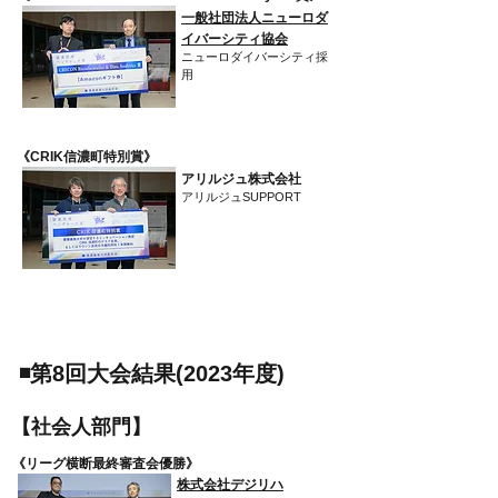
一般社団法人ニューロダ
イバーシティ協会
ニューロダイバーシティ採
用
​《CRIK信濃町特別賞》
アリルジュ株式会社
アリルジュSUPPORT
​◾️第8回大会結果(2023年度)
​【社会人部門】
​《リーグ横断最終審査会優勝》
株式会社デジリハ