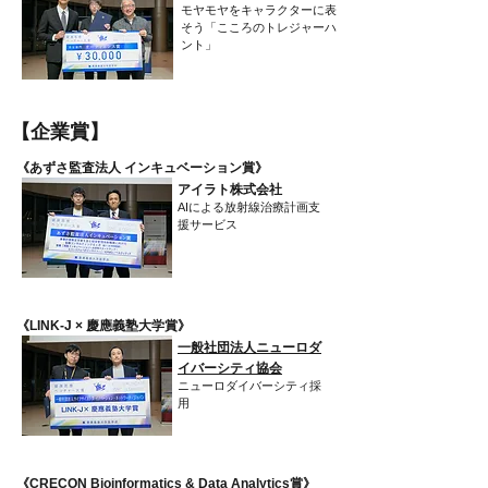
モヤモヤをキャラクターに表
そう「こころのトレジャーハ
ント」
​【企業賞】
​《あずさ監査法人 インキュベーション賞》
アイラト株式会社
AIによる放射線治療計画支
援サービス
​《LINK-J × 慶應義塾大学賞》
一般社団法人ニューロダ
イバーシティ協会
ニューロダイバーシティ採
用
​《CRECON Bioinformatics & Data Analytics賞》