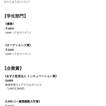
かいじゅうカンパニー
​【学生部門】
​《優勝》
X-pain
xpain（クロスペイン）
​《オーディエンス賞》
X-pain
xpain（クロスペイン）
​【企業賞】
​《あずさ監査法人 インキュベーション賞》
GoMA
健康管理ウェアラブルデバイス
「LANCE BAND」
​《LINK-J × 慶應義塾大学賞》