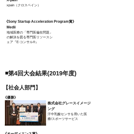
X-pain
xpain（クロスペイン）
​《Sony Startup Acceleration Program賞》
Medii
地域医療の「専門医偏在問題」
の解決を図る専門医リソースシ
ェア『E-コンサル®』
​◾️第4回大会結果(2019年度)
​【社会人部門】
​《優勝》
株式会社グレースイメージ
ング
汗中乳酸センサを用いた医
療/スポーツサービス
​《オーディエンス賞》