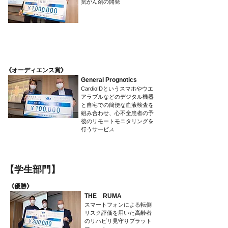
抗がん剤の開発
​《オーディエンス賞》
General Prognotics
CardioIDというスマホやウエ
アラブルなどのデジタル機器
と自宅での簡便な血液検査を
組み合わせ、心不全患者の予
後のリモートモニタリングを
行うサービス
​【学生部門】
​《優勝》
THE RUMA
スマートフォンによる転倒
リスク評価を用いた高齢者
のリハビリ見守りプラット