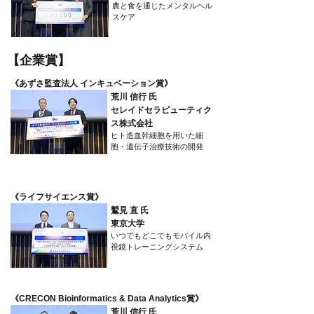
農と食を通じたメンタルヘル
スケア
​【企業賞】
​《あずさ監査法人 インキュベーション賞》
荒川 信行 氏
セレイドセラピューティク
ス株式会社
ヒト造血幹細胞を用いた細
胞・遺伝子治療技術の開発
​《ライフサイエンス賞》
鷲見 直 氏
東京大学
いつでもどこでもモバイル内
視鏡トレーニングシステム
​《CRECON Bioinformatics & Data Analytics賞》
荒川 信行 氏